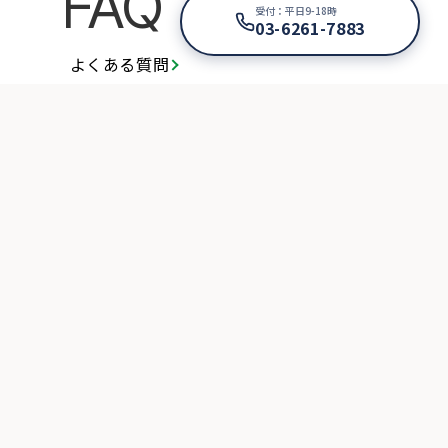
FAQ
受付：平日9-18時
03-6261-7883
よくある質問
要
方）