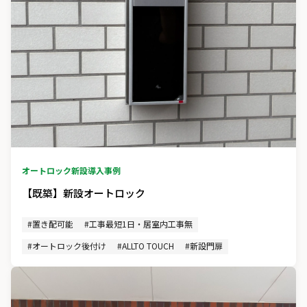
オートロック新設
導入事例
【既築】新設オートロック
#置き配可能
#工事最短1日・居室内工事無
#オートロック後付け
#ALLTO TOUCH
#新設門扉