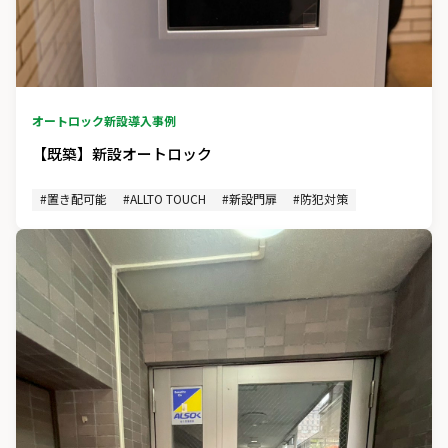
オートロック新設
導入事例
【既築】新設オートロック
#置き配可能
#ALLTO TOUCH
#新設門扉
#防犯対策