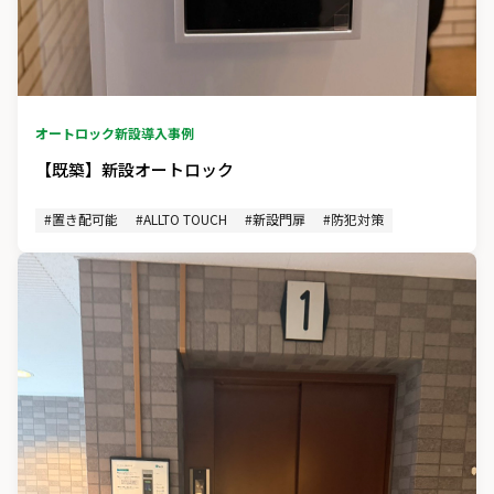
オートロック新設
導入事例
【既築】新設オートロック
#置き配可能
#ALLTO TOUCH
#新設門扉
#防犯対策